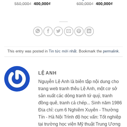
Original
Current
Original
Current
550,000
₫
400,000
₫
600,000
₫
400,000
₫
price
price
price
price
was:
is:
was:
is:
550,000₫.
400,000₫.
600,000₫.
400,000
This entry was posted in
Tin tức mới nhất
. Bookmark the
permalink
.
LỆ ANH
Nguyễn Lệ Anh là biên tập nội dung cho
trang web tranh thêu Lệ Anh, một cơ sở
sản xuất các dòng tranh tứ quý, tranh
đồng quê, tranh cá chép... Sinh năm 1986
Địa chỉ: cụm 6 Nghiêm Xuyên - Thường
Tín - Hà Nội Trình độ học vấn: Tốt nghiệp
tại trường học viện Mỹ thuật Trung Ương