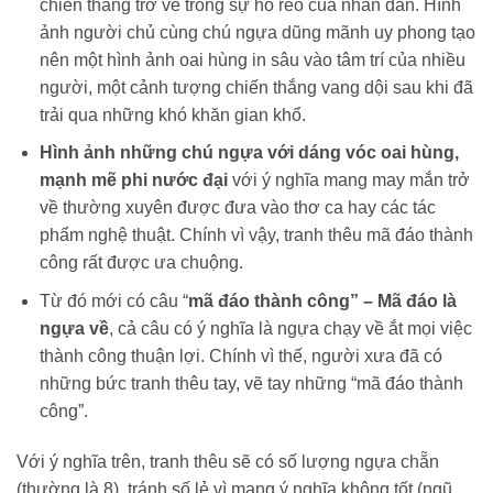
chiến thắng trở về trong sự hò reo của nhân dân. Hình
ảnh người chủ cùng chú ngựa dũng mãnh uy phong tạo
nên một hình ảnh oai hùng in sâu vào tâm trí của nhiều
người, một cảnh tượng chiến thắng vang dội sau khi đã
trải qua những khó khăn gian khổ.
Hình ảnh những chú ngựa với dáng vóc oai hùng,
mạnh mẽ phi nước đại
với ý nghĩa mang may mắn trở
về thường xuyên được đưa vào thơ ca hay các tác
phẩm nghệ thuật. Chính vì vậy, tranh thêu mã đáo thành
công rất được ưa chuộng.
Từ đó mới có câu “
mã đáo thành công” – Mã đáo là
ngựa về
, cả câu có ý nghĩa là ngựa chạy về ắt mọi việc
thành công thuận lợi. Chính vì thế, người xưa đã có
những bức tranh thêu tay, vẽ tay những “mã đáo thành
công”.
Với ý nghĩa trên, tranh thêu sẽ có số lượng ngựa chẵn
(thường là 8), tránh số lẻ vì mang ý nghĩa không tốt (ngũ